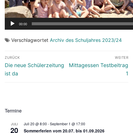
00:00
Verschlagwortet
Archiv des Schuljahres 2023/24
Beitragsnavigation
ZURÜCK
WEITER
Vorheriger
Nächster
Die neue Schülerzeitung
Mittagessen Testbeitrag
Beitrag:
Beitrag:
ist da
1
Termine
Juli 20 @ 8:00
-
September 1 @ 17:00
JULI
20
Sommerferien vom 20.07. bis 01.09.2026