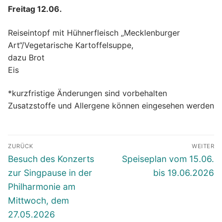
Freitag 12.06.
Reiseintopf mit Hühnerfleisch „Mecklenburger
Art“/Vegetarische Kartoffelsuppe,
dazu Brot
Eis
*kurzfristige Änderungen sind vorbehalten
Zusatzstoffe und Allergene können eingesehen werden
Beitragsnavigation
ZURÜCK
WEITER
Vorheriger
Nächster
Besuch des Konzerts
Speiseplan vom 15.06.
Beitrag:
Beitrag:
zur Singpause in der
bis 19.06.2026
Philharmonie am
Mittwoch, dem
27.05.2026