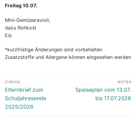
Freitag 10.07.
Mini-Gemüseravioli,
dazu Rohkost
Eis
*kurzfristige Änderungen sind vorbehalten
Zusatzstoffe und Allergene können eingesehen werden
Beitragsnavigation
ZURÜCK
WEITER
Vorheriger
Nächster
Elternbrief zum
Speiseplan vom 13.07.
Beitrag:
Beitrag:
Schuljahresende
bis 17.07.2026
2025/2026